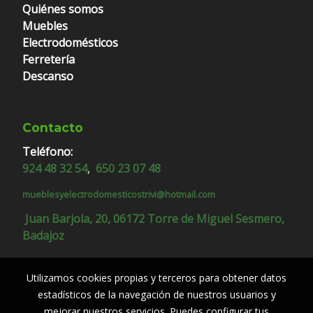
Quiénes somos
Muebles
Electrodomésticos
Ferretería
Descanso
Contacto
Teléfono:
924 48 32 54
,
650 23 07 48
mueblesyelectrodomesticostrivi@hotmail.com
Juan Barjola, 20, 06172 Torre de Miguel Sesmero,
Badajoz
Utilizamos cookies propias y terceros para obtener datos
estadísticos de la navegación de nuestros usuarios y
mejorar nuestros servicios. Puedes configurar tus